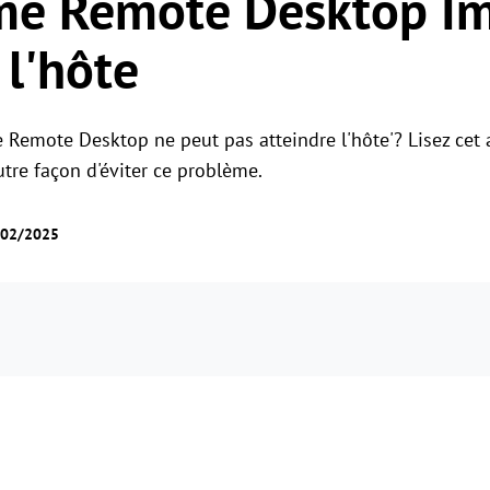
me Remote Desktop Im
Gestion des permissions des rôles
Gérer les accès des utilisateurs avec des
Contrôle à distance global
 l'hôte
permissions flexibles.
Contrôler des serveurs à l'étranger en
toute simplicité
 Remote Desktop ne peut pas atteindre l'hôte'? Lisez cet a
utre façon d'éviter ce problème.
4/02/2025