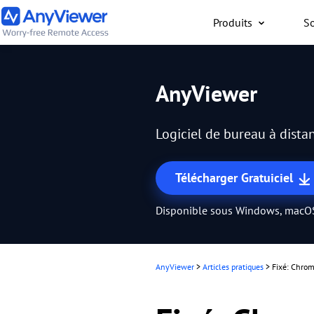
Produits
So
Particuliers
AnyViewer
Accès gratuit à votre or
travail ou de jeu depuis
Logiciel de bureau à distan
PC/Mac/mobile, où que 
Télécharger Gratuiciel
Disponible sous Windows, macOS
AnyViewer
>
Articles pratiques
>
Fixé: Chrom