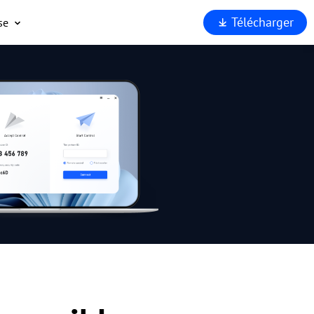
Télécharger
se
opos
port
enaires
rité
rquoi
Viewer