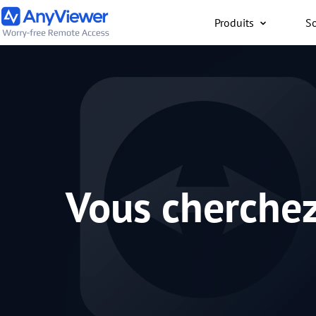
Produits
So
Particuliers
Accès gratuit à votre or
travail ou de jeu depuis
PC/Mac/mobile, où que 
Vous cherchez