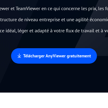
Gestion des permissions des rôles
Gérer les accès des utilisateurs avec des
wer et TeamViewer en ce qui concerne les prix, les fon
Contrôle à distance global
permissions flexibles.
Contrôler des serveurs à l'étranger en
structure de niveau entreprise et une agilité économiq
toute simplicité
nce idéal, léger et adapté à votre flux de travail et à 
Télécharger AnyViewer gratuitement