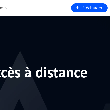
Télécharger
se
opos
port
enaires
rité
rquoi
Viewer
cès à distance