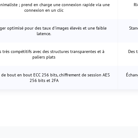
inimaliste ; prend en charge une connexion rapide via une
Ri
connexion en un clic
ger optimisé pour des taux d'images élevés et une faible
Stan
latence.
s très compétitifs avec des structures transparentes et à
Des t
paliers plats
 de bout en bout ECC 256 bits, chiffrement de session AES
Échang
256 bits et 2FA