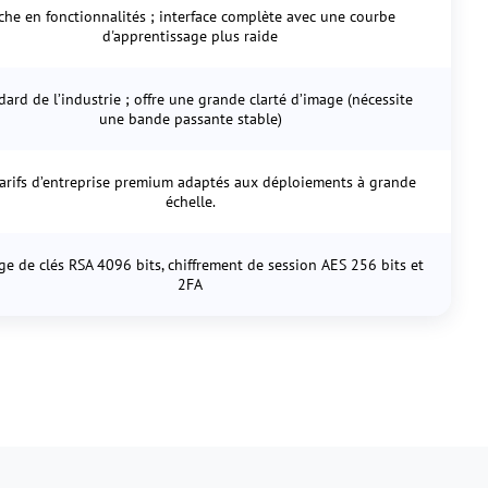
che en fonctionnalités ; interface complète avec une courbe
d'apprentissage plus raide
dard de l’industrie ; offre une grande clarté d’image (nécessite
une bande passante stable)
arifs d’entreprise premium adaptés aux déploiements à grande
échelle.
e de clés RSA 4096 bits, chiffrement de session AES 256 bits et
2FA