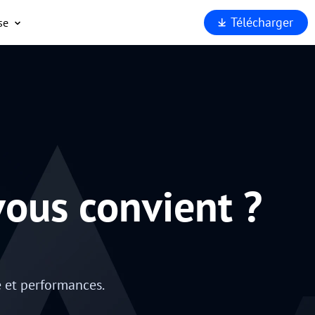
Télécharger
se
opos
port
enaires
rité
rquoi
Viewer
vous convient ?
é et performances.