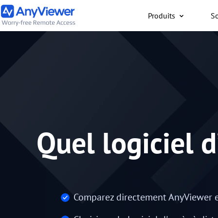
Produits
So
Particuliers
Accès gratuit à votre or
travail ou de jeu depuis
PC/Mac/mobile, où que 
Quel logiciel 
Comparez directement AnyViewer et 