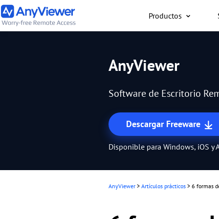
Productos
Individual
AnyViewer
Accede al ordenador port
al ordenador para juego
Software de Escritorio Rem
Mac o un teléfono desde
forma gratuita
Descargar Freeware
Disponible para Windows, iOS y 
AnyViewer
>
Artículos prácticos
>
6 formas d