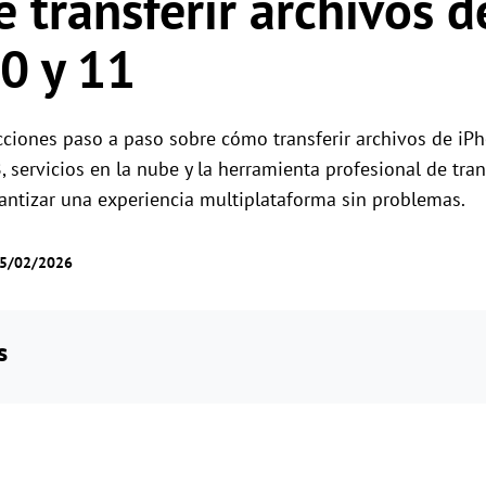
 transferir archivos d
Gestión de permisos por roles
Gestiona el acceso de los usuarios con permis
Control remoto global
0 y 11
flexibles.
Controla servidores en el extranjero sin
esfuerzo
cciones paso a paso sobre cómo transferir archivos de iP
, servicios en la nube y la herramienta profesional de tra
rantizar una experiencia multiplataforma sin problemas.
05/02/2026
s