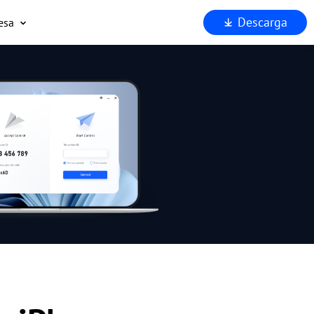
Descarga
esa
uiénes somos
oporta
ocios
eguridad
Por qué AnyViewer?
.