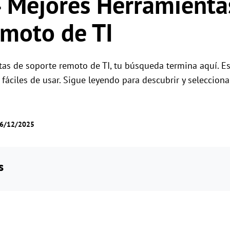
 Mejores Herramienta
Gestión de permisos por roles
Gestiona el acceso de los usuarios con permis
Control remoto global
moto de TI
flexibles.
Controla servidores en el extranjero sin
esfuerzo
as de soporte remoto de TI, tu búsqueda termina aquí. Est
fáciles de usar. Sigue leyendo para descubrir y seleccion
26/12/2025
s