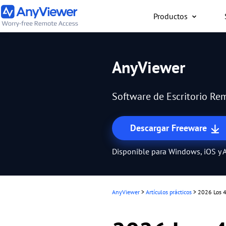
Productos
Individual
AnyViewer
Accede al ordenador port
al ordenador para juego
Software de Escritorio Rem
Mac o un teléfono desde
forma gratuita
Descargar Freeware
Disponible para Windows, iOS y 
AnyViewer
>
Artículos prácticos
>
2026 Los 4