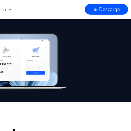
Descarga
esa
uiénes somos
oporta
ocios
eguridad
Por qué AnyViewer?
.