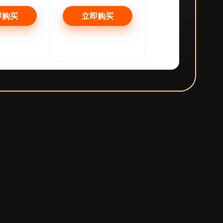
即购买
立即购买