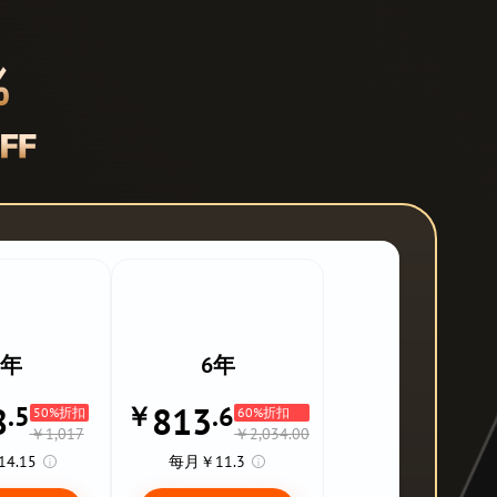
3年
6年
8
813
.5
￥
.6
50%折扣
60%折扣
￥1,017
￥2,034.00
4.15
每月￥11.3