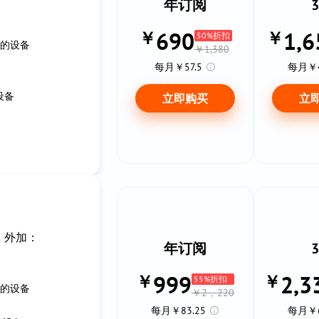
年订阅
690
1,6
￥
￥
50%折扣
的设备
￥1,380
每月￥57.5
每月￥4
设备
立即购买
立
，外加：
年订阅
999
2,3
￥
￥
55%折扣
的设备
￥2，220
每月￥83.25
每月￥6