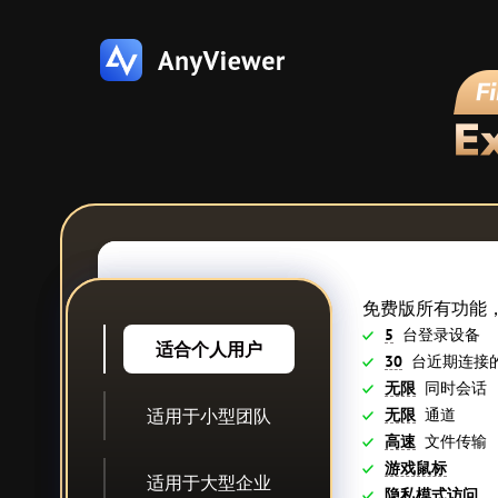
免费版所有功能
5
台登录设备
适合个人用户
适合个人用户
30
台近期连接
无限
同时会话
适用于小型团队
适用于小型团队
无限
通道
高速
文件传输
游戏鼠标
适用于大型企业
适用于大型企业
隐私模式访问