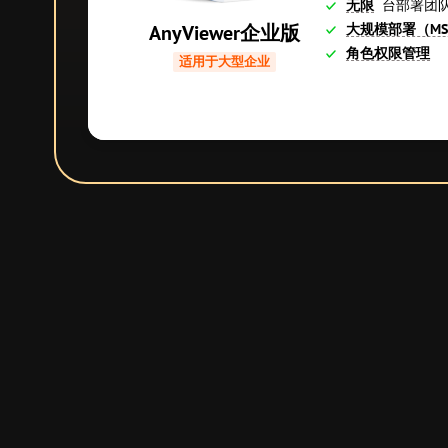
无限
台部署团
AnyViewer企业版
大规模部署（MS
角色权限管理
适用于大型企业