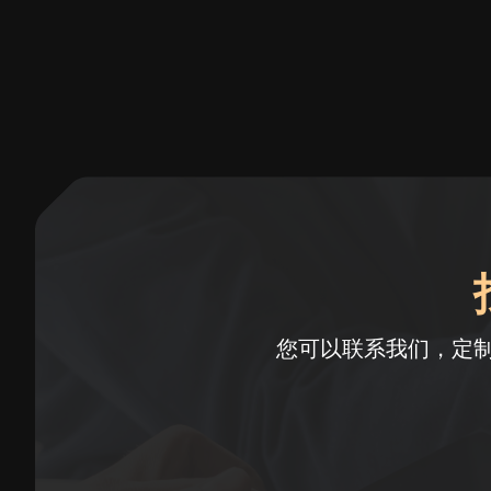
您可以联系我们，定制您