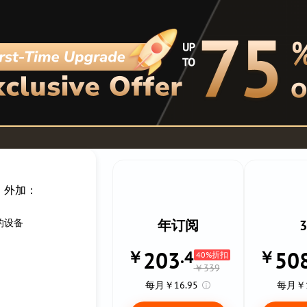
，外加：
的设备
年订阅
203
50
￥
.4
￥
40%折扣
￥339
每月￥16.95
每月￥1