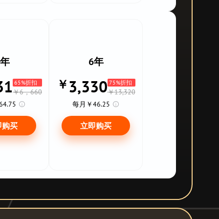
3年
6年
31
3,330
￥
65%折扣
75%折扣
￥6，660
￥13,320
4.75
每月￥46.25
即购买
立即购买