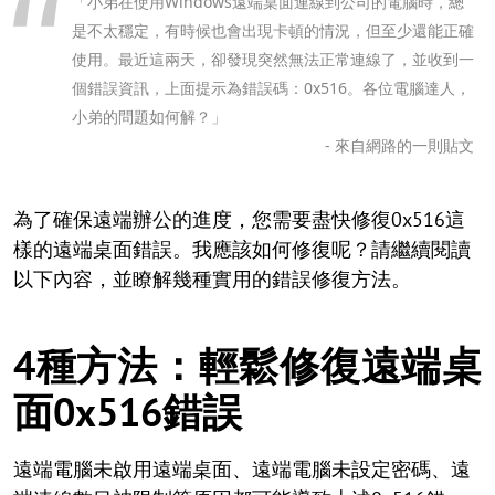
「小弟在使用Windows遠端桌面連線到公司的電腦時，總
是不太穩定，有時候也會出現卡頓的情況，但至少還能正確
使用。最近這兩天，卻發現突然無法正常連線了，並收到一
個錯誤資訊，上面提示為錯誤碼：0x516。各位電腦達人，
小弟的問題如何解？」
- 來自網路的一則貼文
為了確保遠端辦公的進度，您需要盡快修復0x516這
樣的遠端桌面錯誤。我應該如何修復呢？請繼續閱讀
以下內容，並瞭解幾種實用的錯誤修復方法。
4種方法：輕鬆修復遠端桌
面0x516錯誤
遠端電腦未啟用遠端桌面、遠端電腦未設定密碼、遠