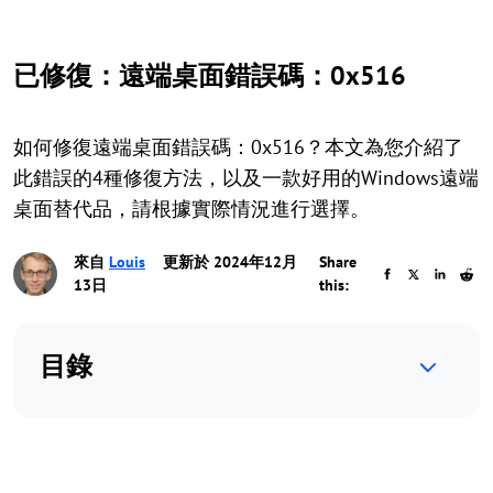
已修復：遠端桌面錯誤碼：0x516
如何修復遠端桌面錯誤碼：0x516？本文為您介紹了
此錯誤的4種修復方法，以及一款好用的Windows遠端
桌面替代品，請根據實際情況進行選擇。
來自
Louis
更新於 2024年12月
Share
13日
this:
目錄