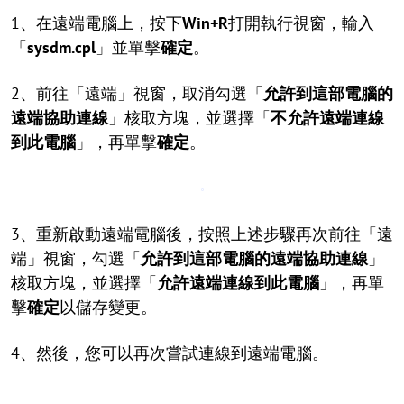
1、在遠端電腦上，按下
Win+R
打開執行視窗，輸入
「
sysdm.cpl
」並單擊
確定
。
2、前往「遠端」視窗，取消勾選「
允許到這部電腦的
遠端協助連線
」核取方塊，並選擇「
不允許遠端連線
到此電腦
」，再單擊
確定
。
3、重新啟動遠端電腦後，按照上述步驟再次前往「遠
端」視窗，勾選「
允許到這部電腦的遠端協助連線
」
核取方塊，並選擇「
允許遠端連線到此電腦
」，再單
擊
確定
以儲存變更。
4、然後，您可以再次嘗試連線到遠端電腦。