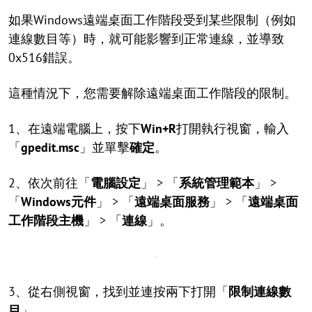
如果Windows遠端桌面工作階段受到某些限制（例如
連線數目等）時，就可能影響到正常連線，並導致
0x516錯誤。
這種情況下，您需要解除遠端桌面工作階段的限制。
1、在遠端電腦上，按下
Win+R
打開執行視窗，輸入
「
gpedit.msc
」並單擊
確定
。
2、依次前往「
電腦設定
」 > 「
系統管理範本
」 >
「
Windows元件
」 > 「
遠端桌面服務
」 > 「
遠端桌面
工作階段主機
」 > 「
連線
」。
3、從右側視窗，找到並連按兩下打開「
限制連線數
目
」。