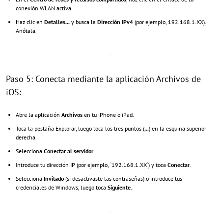
conexión WLAN activa.
Haz clic en
Detalles...
y busca la
Dirección IPv4
(por ejemplo, 192.168.1.XX).
Anótala.
Paso 5: Conecta mediante la aplicación Archivos de
iOS:
Abre la aplicación
Archivos
en tu iPhone o iPad.
Toca la pestaña Explorar, luego toca los tres puntos (
...
) en la esquina superior
derecha.
Selecciona
Conectar al servidor
.
Introduce tu dirección IP (por ejemplo, `192.168.1.XX`) y toca
Conectar
.
Selecciona
Invitado
(si desactivaste las contraseñas) o introduce tus
credenciales de Windows, luego toca
Siguiente
.