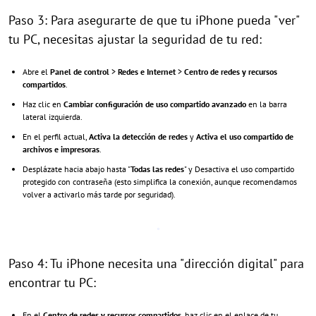
Paso 3: Para asegurarte de que tu iPhone pueda "ver"
tu PC, necesitas ajustar la seguridad de tu red:
Abre el
Panel de control
>
Redes e Internet
>
Centro de redes y recursos
compartidos
.
Haz clic en
Cambiar configuración de uso compartido avanzado
en la barra
lateral izquierda.
En el perfil actual,
Activa la detección de redes
y
Activa el uso compartido de
archivos e impresoras
.
Desplázate hacia abajo hasta "
Todas las redes
" y Desactiva el uso compartido
protegido con contraseña (esto simplifica la conexión, aunque recomendamos
volver a activarlo más tarde por seguridad).
Paso 4: Tu iPhone necesita una "dirección digital" para
encontrar tu PC:
En el
Centro de redes y recursos compartidos
, haz clic en el enlace de tu