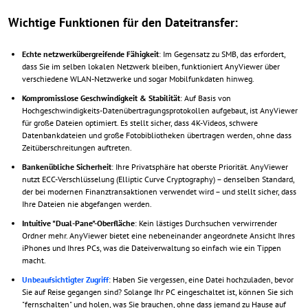
Wichtige Funktionen für den Dateitransfer:
Echte netzwerkübergreifende Fähigkeit
: Im Gegensatz zu SMB, das erfordert,
dass Sie im selben lokalen Netzwerk bleiben, funktioniert AnyViewer über
verschiedene WLAN-Netzwerke und sogar Mobilfunkdaten hinweg.
Kompromisslose Geschwindigkeit & Stabilität
: Auf Basis von
Hochgeschwindigkeits-Datenübertragungsprotokollen aufgebaut, ist AnyViewer
für große Dateien optimiert. Es stellt sicher, dass 4K-Videos, schwere
Datenbankdateien und große Fotobibliotheken übertragen werden, ohne dass
Zeitüberschreitungen auftreten.
Bankenübliche Sicherheit
: Ihre Privatsphäre hat oberste Priorität. AnyViewer
nutzt ECC-Verschlüsselung (Elliptic Curve Cryptography) – denselben Standard,
der bei modernen Finanztransaktionen verwendet wird – und stellt sicher, dass
Ihre Dateien nie abgefangen werden.
Intuitive "Dual-Pane"-Oberfläche
: Kein lästiges Durchsuchen verwirrender
Ordner mehr. AnyViewer bietet eine nebeneinander angeordnete Ansicht Ihres
iPhones und Ihres PCs, was die Dateiverwaltung so einfach wie ein Tippen
macht.
Unbeaufsichtigter Zugriff
: Haben Sie vergessen, eine Datei hochzuladen, bevor
Sie auf Reise gegangen sind? Solange Ihr PC eingeschaltet ist, können Sie sich
"fernschalten" und holen, was Sie brauchen, ohne dass jemand zu Hause auf