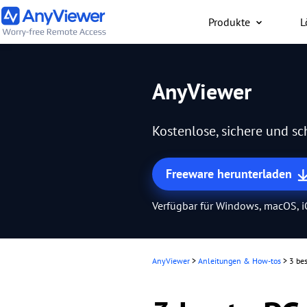
Produkte
L
Privat
AnyViewer
Kostenloser Zugriff auf 
Laptop und Gaming-PC
Kostenlose, sichere und s
Mac, PC oder Smartpho
jederzeit und überall.
Freeware herunterladen
Verfügbar für Windows, macOS, 
AnyViewer
>
Anleitungen & How-tos
>
3 be