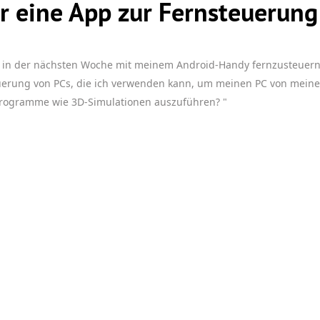
r eine App zur Fernsteuerung
p in der nächsten Woche mit meinem Android-Handy fernzusteuern
uerung von PCs, die ich verwenden kann, um meinen PC von mein
rogramme wie 3D-Simulationen auszuführen? "