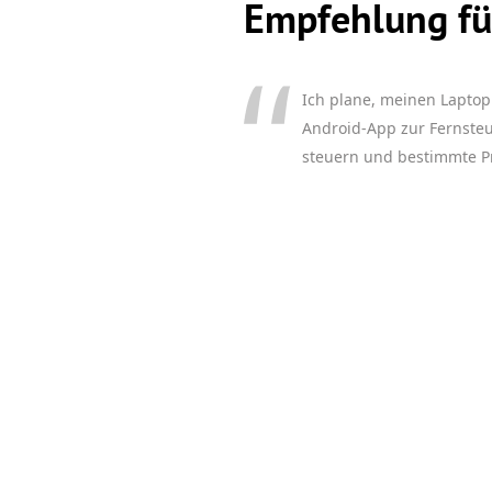
Empfehlung fü
Ich plane, meinen Lapto
Android-App zur Fernste
steuern und bestimmte P