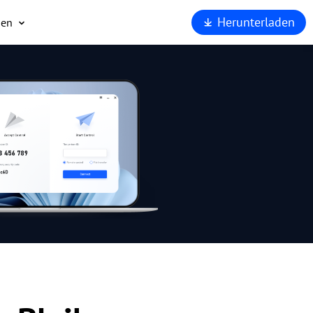
Herunterladen
men
ns
t
eit
AnyViewer