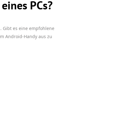
 eines PCs?
. Gibt es eine empfohlene
em Android-Handy aus zu