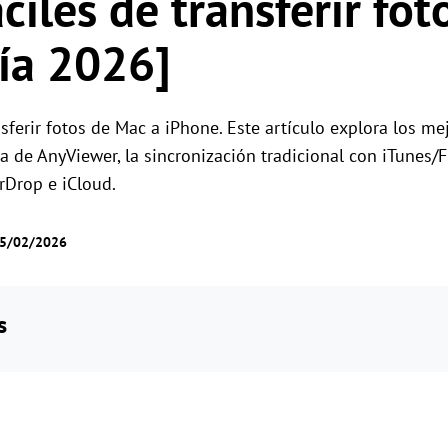
ciles de transferir fo
Gestión de permisos por roles
Gestiona el acceso de los usuarios con permis
Control remoto global
ía 2026]
flexibles.
Controla servidores en el extranjero sin
esfuerzo
sferir fotos de Mac a iPhone. Este artículo explora los m
a de AnyViewer, la sincronización tradicional con iTunes/
rDrop e iCloud.
05/02/2026
s