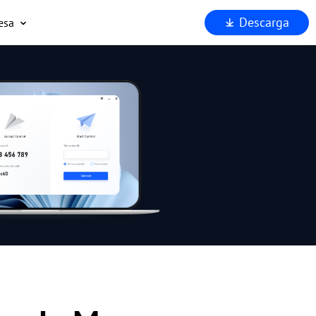
Descarga
esa
uiénes somos
oporta
ocios
eguridad
Por qué AnyViewer?
.