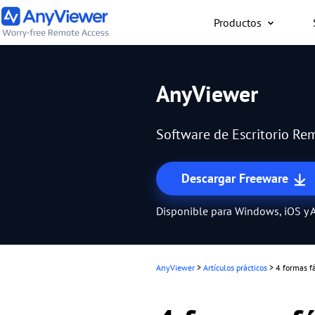
Productos
Individual
AnyViewer
Accede al ordenador port
al ordenador para juego
Software de Escritorio Rem
Mac o un teléfono desde
forma gratuita
Descargar Freeware
Disponible para Windows, iOS y 
AnyViewer
>
Artículos prácticos
>
4 formas fá