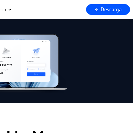
Descarga
esa
uiénes somos
oporta
ocios
eguridad
Por qué AnyViewer?
.