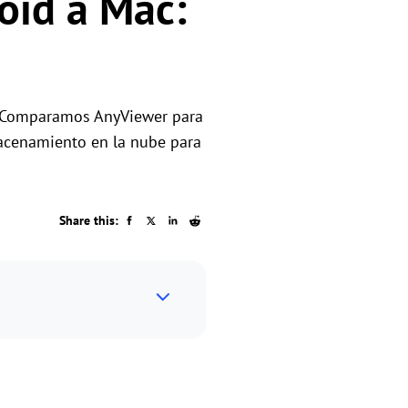
oid a Mac:
os
a. Comparamos AnyViewer para
macenamiento en la nube para
Share this: