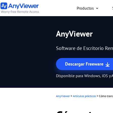
Productos
Individual
AnyViewer
Accede al ordenador port
al ordenador para juego
Software de Escritorio Rem
Mac o un teléfono desde
forma gratuita
Descargar Freeware
Disponible para Windows, iOS y 
AnyViewer
>
Artículos prácticos
>
Cómo trans