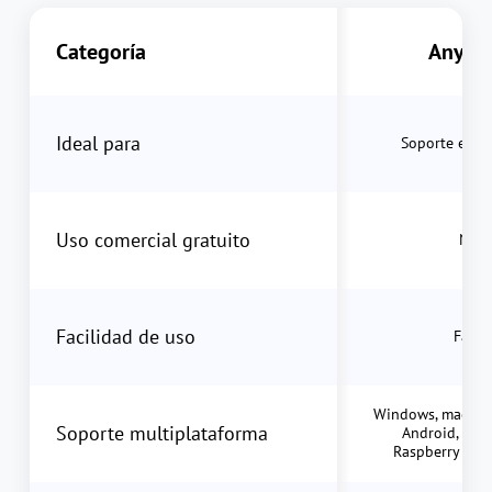
Categoría
AnyDe
Ideal para
Soporte empr
Uso comercial gratuito
No
Facilidad de uso
Fácil
Windows, macOS, 
Soporte multiplataforma
Android, Chr
Raspberry Pi, 