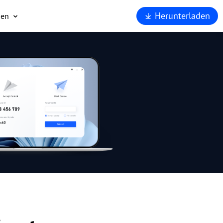
Herunterladen
men
ns
t
eit
AnyViewer