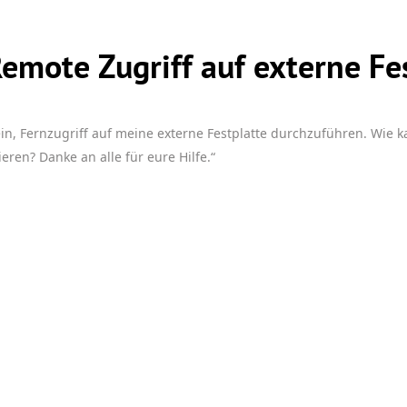
emote Zugriff auf externe Fe
in, Fernzugriff auf meine externe Festplatte durchzuführen. Wie k
ieren? Danke an alle für eure Hilfe.“