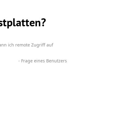
stplatten?
ann ich remote Zugriff auf
- Frage eines Benutzers