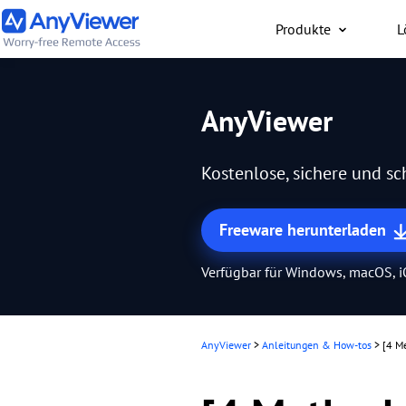
Produkte
L
Privat
AnyViewer
Kostenloser Zugriff auf 
Laptop und Gaming-PC
Kostenlose, sichere und s
Mac, PC oder Smartpho
jederzeit und überall.
Freeware herunterladen
Verfügbar für Windows, macOS, 
AnyViewer
>
Anleitungen & How-tos
>
[4 M