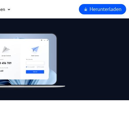
Herunterladen
men
ns
t
eit
AnyViewer