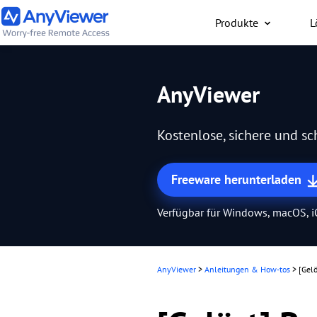
Produkte
L
Privat
AnyViewer
Kostenloser Zugriff auf 
Laptop und Gaming-PC
Kostenlose, sichere und s
Mac, PC oder Smartpho
jederzeit und überall.
Freeware herunterladen
Verfügbar für Windows, macOS, 
AnyViewer
>
Anleitungen & How-tos
>
[Gel