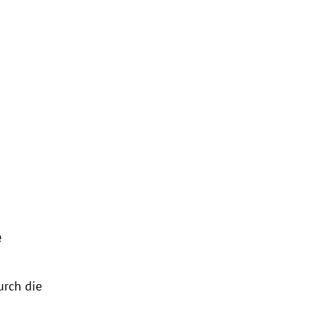
e
urch die