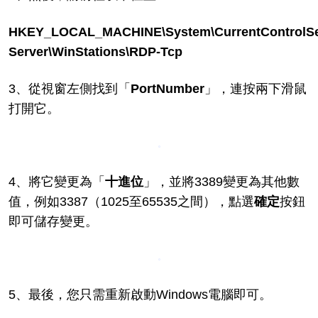
HKEY_LOCAL_MACHINE\System\CurrentControlSet
Server\WinStations\RDP-Tcp
3、從視窗左側找到「
PortNumber
」，連按兩下滑鼠
打開它。
4、將它變更為「
十進位
」，並將3389變更為其他數
值，例如3387（1025至65535之間），點選
確定
按鈕
即可儲存變更。
5、最後，您只需重新啟動Windows電腦即可。