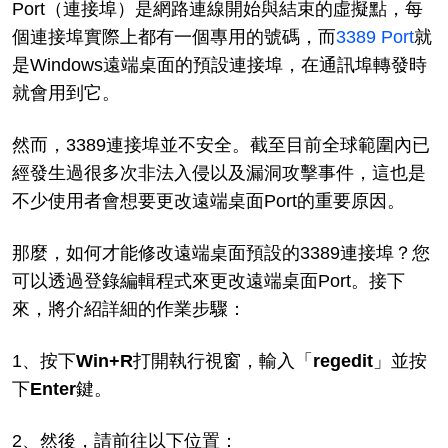
Port（連接埠）是網路連線開始與結束的虛擬點，每
個連接埠實際上都有一個專用的號碼，而
3389 Port
就
是Windows遠端桌面的預設連接埠，在通訊埠轉發時
就會用到它。
然而，3389連接埠並不安全。截至目前全球範圍內已
經發生過很多次非法入侵以及漏洞攻擊事件，這也是
不少使用者會想要更改遠端桌面Port的重要原因。
那麼，如何才能修改遠端桌面預設的3389連接埠？您
可以透過登錄編輯程式來更改遠端桌面Port。接下
來，將介紹詳細的作業步驟：
1、按下
Win+R
打開執行視窗，輸入「
regedit
」並按
下
Enter
鍵。
2、然後，請前往以下位置：