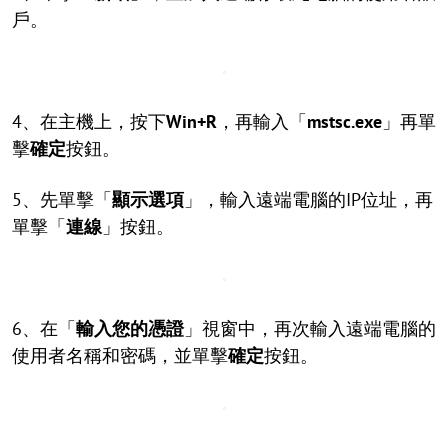
戶。
4、在主機上，按下
Win+R
，再輸入「
mstsc.exe
」再單
擊
確定
按鈕。
5、先單擊「
顯示選項
」，輸入遠端電腦的IP位址，再
單擊「
連線
」按鈕。
6、在「
輸入您的憑證
」視窗中，再次輸入遠端電腦的
使用者名稱和密碼，並單擊
確定
按鈕。