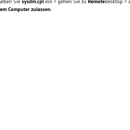
geben Sie
sysdm.cpl
ein > gehen Sie zu
Remote
desktop > a
sem Computer zulassen
.