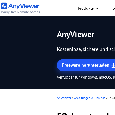
Produkte
L
Privat
AnyViewer
Kostenloser Zugriff auf 
Laptop und Gaming-PC
Kostenlose, sichere und s
Mac, PC oder Smartpho
jederzeit und überall.
Freeware herunterladen
Verfügbar für Windows, macOS, 
AnyViewer
>
Anleitungen & How-tos
>
[2 k