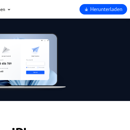
Herunterladen
men
ns
t
eit
AnyViewer