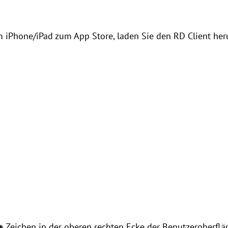
em iPhone/iPad zum App Store, laden Sie den RD Client heru
+
Zeichen in der oberen rechten Ecke der Benutzeroberfl