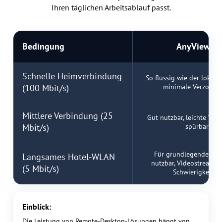
Ihren täglichen Arbeitsablauf passt.
Bedingung
AnyViewer
Schnelle Heimverbindung
So flüssig wie der lokale
(100 Mbit/s)
minimale Verzöger
Mittlere Verbindung (25
Gut nutzbar, leichte Ver
Mbit/s)
spürbar
Für grundlegende Au
Langsames Hotel-WLAN
nutzbar, Videostreamin
(5 Mbit/s)
Schwierigkeiten
Einblick:
Die Leistung von Remote-Desktop-Lösungen hängt von