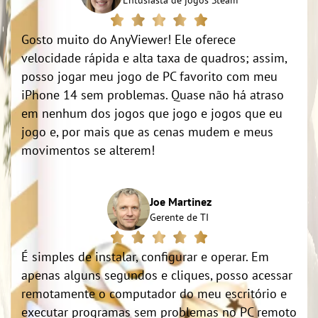
Entusiasta de jogos Steam
Gosto muito do AnyViewer! Ele oferece
velocidade rápida e alta taxa de quadros; assim,
posso jogar meu jogo de PC favorito com meu
iPhone 14 sem problemas. Quase não há atraso
em nenhum dos jogos que jogo e jogos que eu
jogo e, por mais que as cenas mudem e meus
movimentos se alterem!
Joe Martinez
Gerente de TI
É simples de instalar, configurar e operar. Em
apenas alguns segundos e cliques, posso acessar
remotamente o computador do meu escritório e
executar programas sem problemas no PC remoto