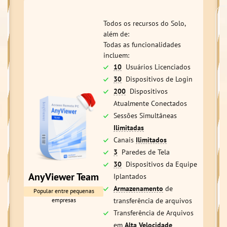
Todos os recursos do Solo,
além de:
Todas as funcionalidades
incluem:
10
Usuários Licenciados
30
Dispositivos de Login
200
Dispositivos
Atualmente Conectados
Sessões Simultâneas
Ilimitadas
Canais
Ilimitados
3
Paredes de Tela
30
Dispositivos da Equipe
AnyViewer Team
Iplantados
Armazenamento
de
Popular entre pequenas
transferência de arquivos
empresas
Transferência de Arquivos
em
Alta Velocidade