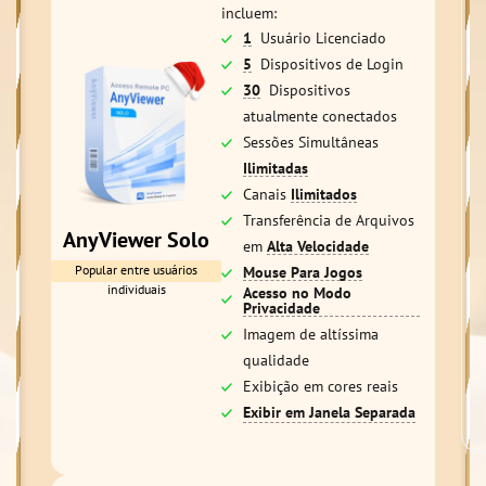
incluem:
1
Usuário Licenciado
5
Dispositivos de Login
30
Dispositivos
atualmente conectados
Sessões Simultâneas
Ilimitadas
Canais
Ilimitados
Transferência de Arquivos
AnyViewer Solo
em
Alta Velocidade
Popular entre usuários
Mouse Para Jogos
individuais
Acesso no Modo
Privacidade
Imagem de altíssima
qualidade
Exibição em cores reais
Exibir em Janela Separada