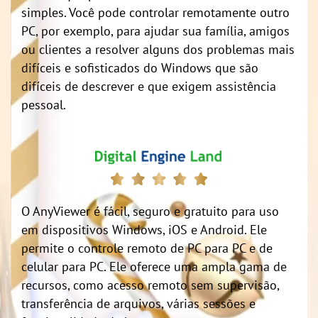
simples. Você pode controlar remotamente outro
PC, por exemplo, para ajudar sua família, amigos
ou clientes a resolver alguns dos problemas mais
difíceis e sofisticados do Windows que são
difíceis de descrever e que exigem assistência
pessoal.
O AnyViewer é fácil, seguro e gratuito para uso
em dispositivos Windows, iOS e Android. Ele
permite o controle remoto de PC para PC e de
celular para PC. Ele oferece uma ampla gama de
recursos, como acesso remoto sem supervisão,
transferência de arquivos, várias sessões e