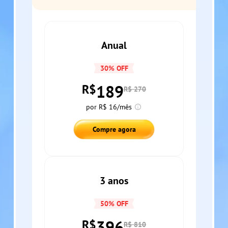
Anual
30% OFF
189
R$
R$ 270
por R$ 16/mês
Compre agora
3 anos
50% OFF
396
R$
R$ 810