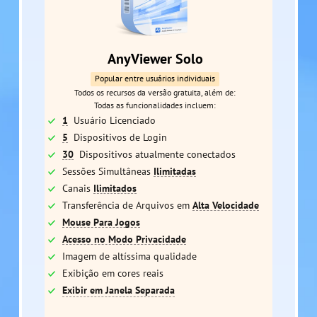
AnyViewer Solo
Popular entre usuários individuais
Todos os recursos da versão gratuita, além de:
Todas as funcionalidades incluem:
1
Usuário Licenciado
5
Dispositivos de Login
30
Dispositivos atualmente conectados
Sessões Simultâneas
Ilimitadas
Canais
Ilimitados
Transferência de Arquivos em
Alta Velocidade
Mouse Para Jogos
Acesso no Modo Privacidade
Imagem de altíssima qualidade
Exibição em cores reais
Exibir em Janela Separada