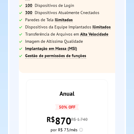
100
Dispositivos de Login
300
Dispositivos Atualmente Cnectados
Paredes de Tela
Ilimitadas
Dispositivos da Equipe Implantados
Ilimitados
Transferência de Arquivos em
Alta Velocidade
Imagem de Altíssima Qualidade
Implantação em Massa (MSI)
Gestão de permissões de funções
Anual
50% OFF
870
R$
R$ 1.740
por R$ 73/mês