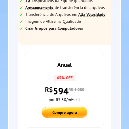
30
Dispositivos da Equipe Iplantados
Armazenamento
de transferência de arquivos
Transferência de Arquivos em
Alta Velocidade
Imagem de Altíssima Qualidade
Criar Grupos para Computadores
Anual
45% OFF
594
R$
R$ 1.080
por R$ 50/mês
Compre agora