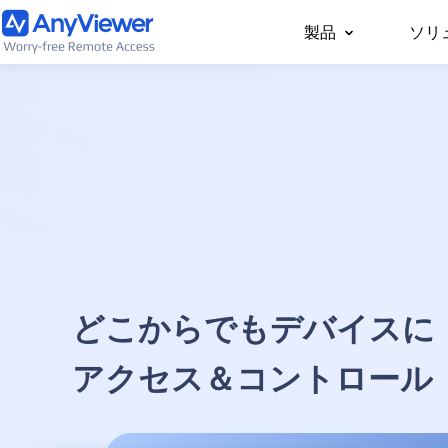
製品
ソリ
個人向け
どこからでもPC/Mac
事用PCやゲーム用PC
セス
どこからでもデバイスに
アクセス＆コントロール