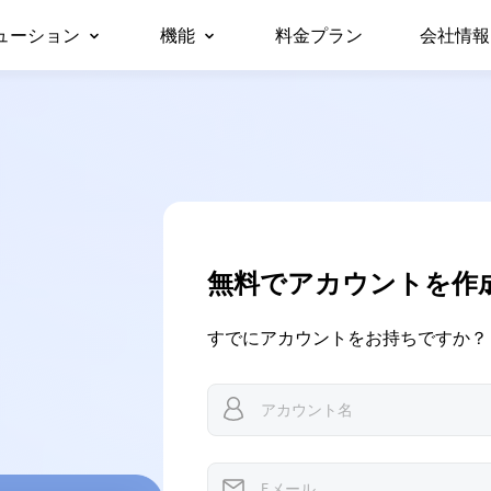
ューション
機能
料金プラン
会社情報
会社
リモートデスクトップ
無人リモートアクセス
ビジネス向け
サポ
対応デバイス
リモートデスクトップに即時アクセス
許可なしでリモートデバイスにアクセス
パー
Windows版
セキ
/スマホから仕
チームや企業でのテレワークや
macOS版
リモートアクセス
画面ミラーリング
Any
に無料でアク
ITサポートを、安全かつ一括で
iOS版
どこからでも自分のPCに接続
デバイス間でワイヤレスに画面を共有
管理
Android版
リモートサポート
ファイル転送
遠隔でお客様のITトラブルを解決
デバイス間でファイルを高速転送
無料でアカウントを作
リモートワーク
プライバシーモード
すでにアカウントをお持ちですか？
オフィスと同じようにリモートで働く
画面を黒くしてリモート操作を隠す
リモートゲーム
画面の壁
どこからでもゲームをプレイ
たくさんの画面を一度にまとめて管理
海外リモート操作
ロール権限管理
海外にあるサーバーもスムーズに操作
柔軟な権限設定でユーザー管理を効率化