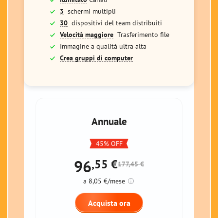
3
schermi multipli
30
dispositivi del team distribuiti
Velocità maggiore
Trasferimento file
Immagine a qualità ultra alta
Crea gruppi di computer
Annuale
45% OFF
96
,55
€
177,45 €
a 8,05 €/mese
Acquista ora