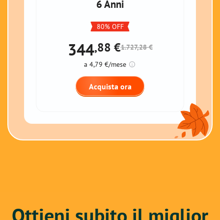
6 Anni
80% OFF
344
,88
€
1.727,28 €
a 4,79 €/mese
Acquista ora
Ottieni subito il miglior