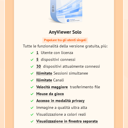
AnyViewer Solo
Popolare tra gli utenti singoli
Tutte le funzionalità della versione gratuita, più:
1
Utente con licenza
5
dispositivi connessi
30
dispositivi attualmente connessi
Illimitato
Sessioni simultanee
Illimitate
Canali
Velocità maggiore
trasferimento file
Mouse da gioco
Accesso in modalità privacy
Immagine a qualità ultra alta
Visualizzazione a colori reali
Visualizzazione in finestra separata