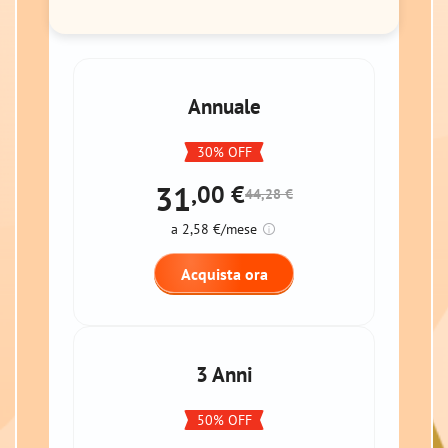
Annuale
30% OFF
31
,00
€
44,28 €
a 2,58 €/mese
Acquista ora
3 Anni
50% OFF