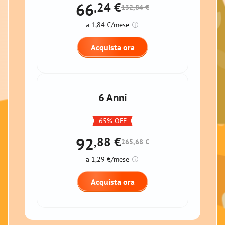
66
,24
€
132,84 €
a 1,84 €/mese
Acquista ora
6 Anni
65% OFF
92
,88
€
265,68 €
a 1,29 €/mese
Acquista ora