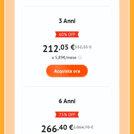
3 Anni
60% OFF
212
,05
€
532,35 €
a 5,89€/mese
Acquista ora
6 Anni
75% OFF
266
,40
€
1.064,70 €