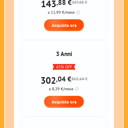
143
,88
€
287,88 €
a 11,99 €/mese
Acquista ora
3 Anni
65% OFF
302
,04
€
863,64 €
a 8,39 €/mese
Acquista ora