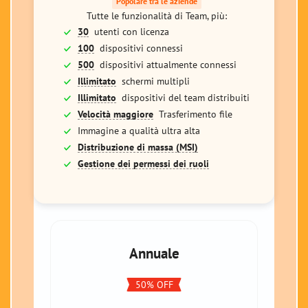
Popolare tra le aziende
Tutte le funzionalità di Team, più:
30
utenti con licenza
100
dispositivi connessi
500
dispositivi attualmente connessi
Illimitato
schermi multipli
Illimitato
dispositivi del team distribuiti
Velocità maggiore
Trasferimento file
Immagine a qualità ultra alta
Distribuzione di massa (MSI)
Gestione dei permessi dei ruoli
Annuale
50% OFF