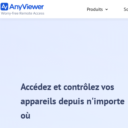
Produits
So
Particuliers
Accès gratuit à votre or
travail ou de jeu depuis
PC/Mac/mobile, où que 
Accédez et contrôlez vos
appareils depuis n'importe
où