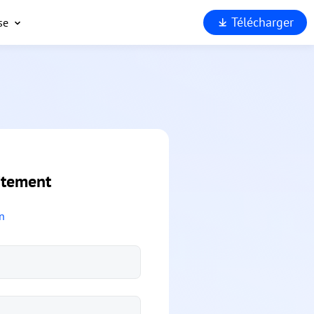
Télécharger
se
opos
port
enaires
rité
rquoi
Viewer
itement
n