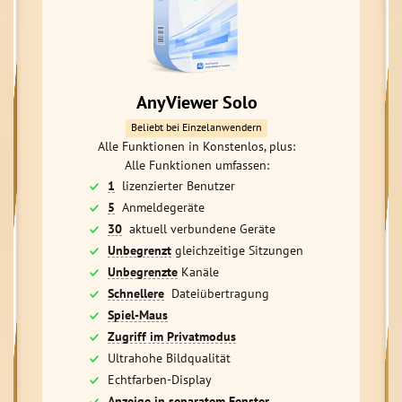
AnyViewer Solo
Beliebt bei Einzelanwendern
Alle Funktionen in Konstenlos, plus:
Alle Funktionen umfassen:
1
lizenzierter Benutzer
5
Anmeldegeräte
30
aktuell verbundene Geräte
Unbegrenzt
gleichzeitige Sitzungen
Unbegrenzte
Kanäle
Schnellere
Dateiübertragung
Spiel-Maus
Zugriff im Privatmodus
Ultrahohe Bildqualität
Echtfarben-Display
Anzeige in separatem Fenster