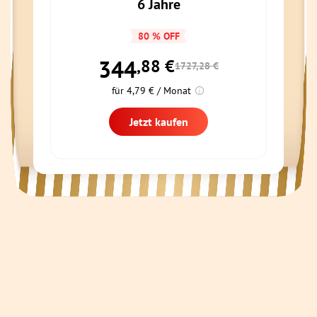
6 Jahre
80 % OFF
344
,88
€
1727,28 €
für 4,79 € / Monat
Jetzt kaufen