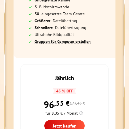
Unbegrenzte
Kanäle
3
Bildschirmwände
30
eingesetzte Team-Geräte
Größerer
Dateiübertrag
Schnellere
Dateiübertragung
Ultrahohe Bildqualität
Gruppen für Computer erstellen
Jährlich
45 % OFF
96
,55
€
177,45 €
für 8,05 € / Monat
Jetzt kaufen