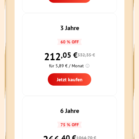
3 Jahre
60 % OFF
212
,05
€
532,35 €
für 5,89 € / Monat
Jetzt kaufen
6 Jahre
75 % OFF
,40
€
1064,70 €