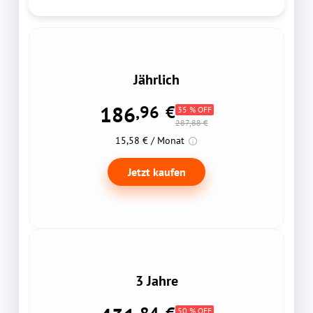
Jährlich
186
,96
€
35 % OFF
287,88 €
15,58 € / Monat
Jetzt kaufen
3 Jahre
50 % OFF