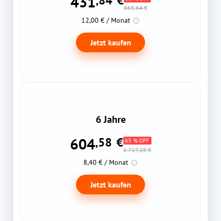
431
,84
€
863,64 €
12,00 € / Monat
Jetzt kaufen
6 Jahre
604
,58
€
65 % OFF
1.727,28 €
8,40 € / Monat
Jetzt kaufen