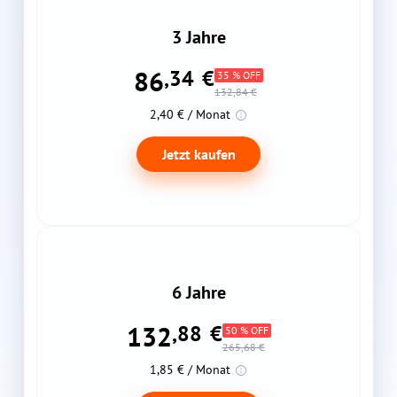
3 Jahre
86
,34
€
35 % OFF
132,84 €
2,40 € / Monat
Jetzt kaufen
6 Jahre
132
,88
€
50 % OFF
265,68 €
1,85 € / Monat