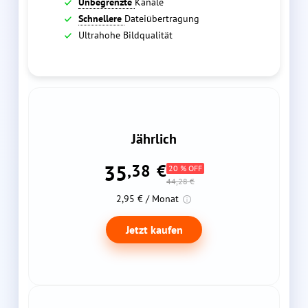
Unbegrenzte
Kanäle
Schnellere
Dateiübertragung
Ultrahohe Bildqualität
Jährlich
35
,38
€
20 % OFF
44,28 €
2,95 € / Monat
Jetzt kaufen