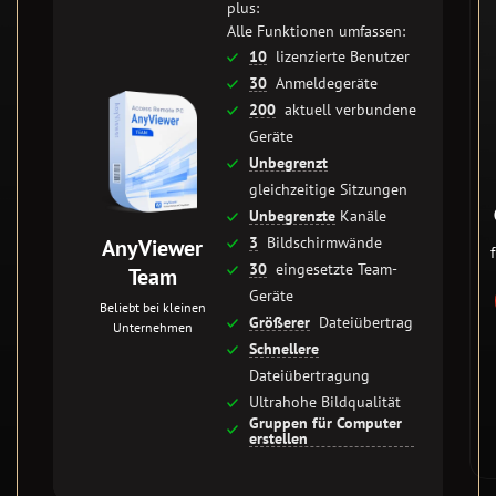
plus:
Alle Funktionen umfassen:
10
lizenzierte Benutzer
30
Anmeldegeräte
200
aktuell verbundene
Geräte
Unbegrenzt
gleichzeitige Sitzungen
Unbegrenzte
Kanäle
3
Bildschirmwände
AnyViewer
30
eingesetzte Team-
Team
Geräte
Beliebt bei kleinen
Größerer
Dateiübertrag
Unternehmen
Schnellere
Dateiübertragung
Ultrahohe Bildqualität
Gruppen für Computer
erstellen