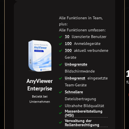
Alle Funktionen in Team,
plus:
Alle Funktionen umfassen:
30
lizenzierte Benutzer
100
Anmeldegeräte
300
aktuell verbundene
Geräte
Unbegrenzte
Bildschirmwände
Unbegrenzt
eingesetzte
AnyViewer
f
Team-Geräte
Enterprise
Schnellere
Beliebt bei
Dateiübertragung
Unternehmen
Ultrahohe Bildqualität
Massenbereitstellung
(MSI)
Verwaltung der
Rollenberechtigung