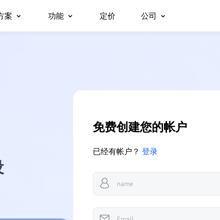
方案
功能
定价
公司
关于我们
远程桌面
无人值守的远程访问
商业
支持
Platforms
立即访问远程桌面
未经授权访问远程设备
合作伙伴
适用于 Windows
安全
从任何地方免费
面向团队、组织及企业的全能型
适用于 macOS
远程访问
屏幕镜像
为什么选择AnyViewe
游戏电脑
安全远程工作与支持解决方案
适用于 iOS
从任何地方访问您的计算机
在不同设备间进行无线屏幕镜像
适用于 Android
远程支持
文件传输
为客户提供 IT 支持 远程
快速在设备间传输文件
免费创建您的帐户
远程办公
隐私模式
已经有帐户？
登录
像在办公室一样远程办公
通过黑屏实现隐形远程访问
设
远程游戏
屏幕墙
随时随地畅玩游戏
同时监控多个屏幕
全球远程控制
角色权限管理
轻松管理海外服务器
通过灵活的权限设置管理用户访问权限