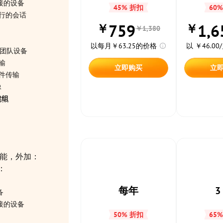
接的设备
45% 折扣
60
行的会话
759
1,6
￥
￥
￥1,380
以每月￥63.25的价格
以 ￥46.0
团队设备
输
立即购买
立
件传输
像
建组
功能，外加：
：
每年
3
备
接的设备
50% 折扣
65