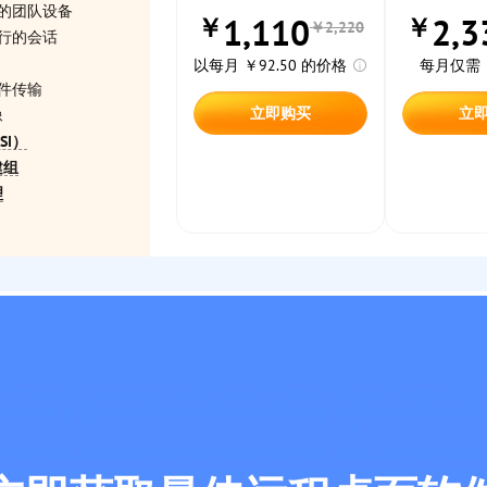
的团队设备
1,110
2,3
￥
￥
￥2,220
行的会话
以每月 ￥92.50 的价格
每月仅需 ￥
件传输
立即购买
立
像
SI）
建组
理