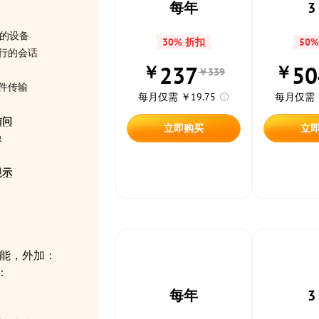
每年
3
的设备
30% 折扣
50
行的会话
237
50
￥
￥
￥339
件传输
每月仅需 ￥19.75
每月仅需 ￥
访问
立即购买
立
像
显示
有功能，外加：
：
每年
3