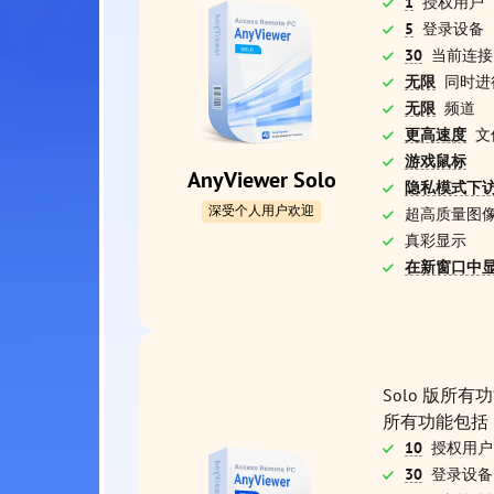
1
授权用户
5
登录设备
30
当前连接
无限
同时进
无限
频道
更高速度
文
游戏鼠标
AnyViewer Solo
隐私模式下
深受个人用户欢迎
超高质量图
真彩显示
在新窗口中
Solo 版所
所有功能包括
10
授权用户
30
登录设备