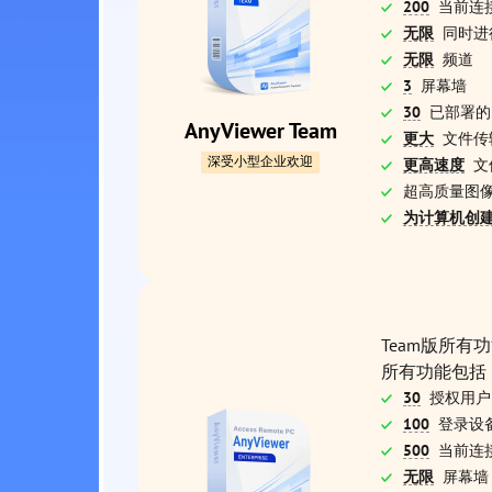
200
当前连
无限
同时进
无限
频道
3
屏幕墙
30
已部署的
AnyViewer Team
更大
文件传
深受小型企业欢迎
更高速度
文
超高质量图
为计算机创
Team版所有
所有功能包括
30
授权用户
100
登录设
500
当前连
无限
屏幕墙