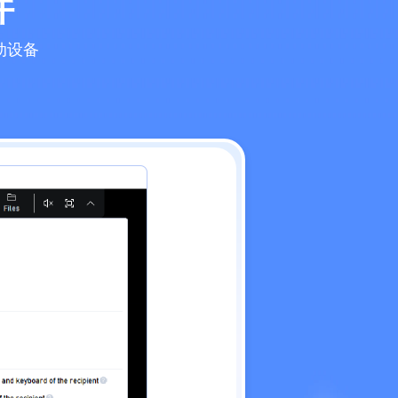
件
动设备