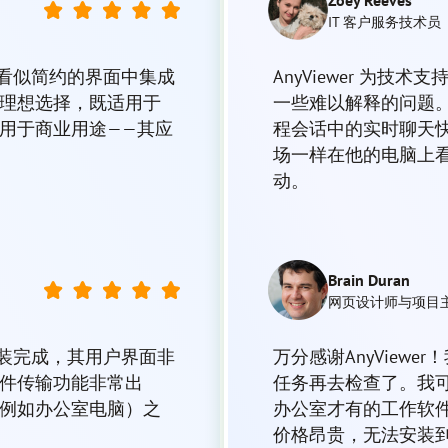
IT 客户服务技术员
，在看似简约的界面中集成
AnyViewer 为
理想选择，既适用于
一些难以解释的问题
用于商业用途——其应
程会话中的实时聊天
场一样在他的电脑上看
动。
Brain Duran
网页设计师与项目
们安装完成，其用户界面非
万分感谢AnyView
件传输功能非常出
任务再去检查了。我
例如办公室电脑）之
办公室才有的工作软
价格昂贵，无法安装